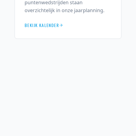
puntenwedstrijden staan
overzichtelijk in onze jaarplanning.
BEKIJK KALENDER
TRAININGEN
Onze trainingen lopen van
september tot april. Woensdag- en
vrijdagavond.
TRAININGSAANBOD